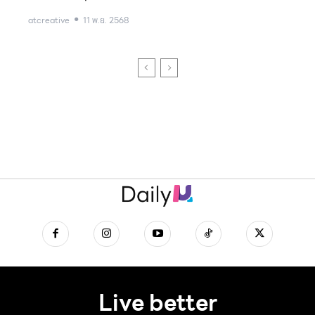
atcreative
11 พ.ย. 2568
Live better