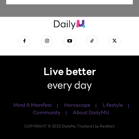
Live better
every day
Mind & Manifest
Horoscope
Lifestyle
Community
About DailyMU
COPYRIGHT © 2025 DailyMu Thailand | by Realfact